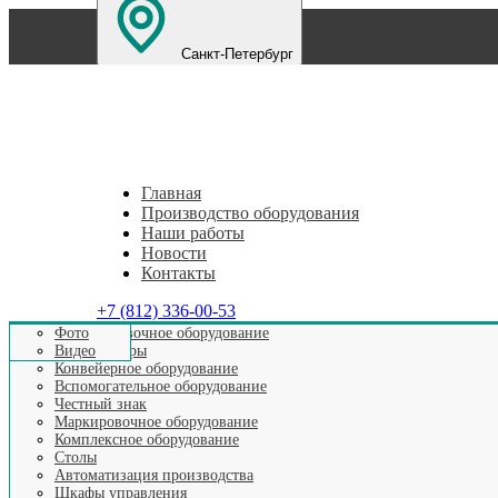
Санкт-Петербург
Екатеринбург
Нижний Новгород
Челябинск
П
Главная
Производство оборудования
Наши работы
Новости
Контакты
+7 (812) 336-00-53
Этикетировочное оборудование
Фото
Аппликаторы
Видео
Главная
>
Видео выпускаемого оборудования
>
Видео Авто
Конвейерное оборудование
Вспомогательное оборудование
Честный знак
Маркировочное оборудование
Видео: Автоматическая 
Комплексное оборудование
Столы
же
Автоматизация производства
Шкафы управления