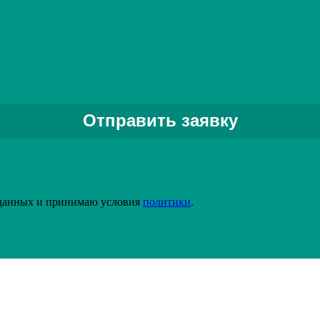
Задать вопрос специалисту
 данных и принимаю условия
политики
.
х проектов автоматизации производства в России