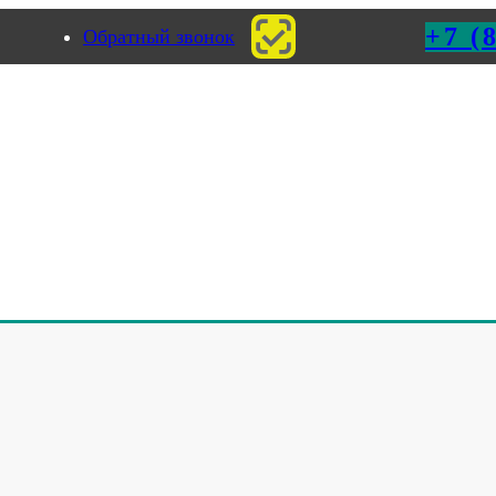
+7 (
Обратный звонок
ермь
матическая линия по укупору и этикетировке жестяных банок
линия по укупору и этикетировке
стяных банок