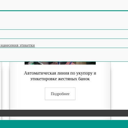
Автоматическая линия по укупору и
ления и отбраковки по весу (чеквейер)
ок
этикетировке жестяных банок
ку (яйцемашина)
на мороженое
ксатор тары
 нанесения этикетки
Автоматическая линия по укупору и
этикетировке жестяных банок
Подробнее