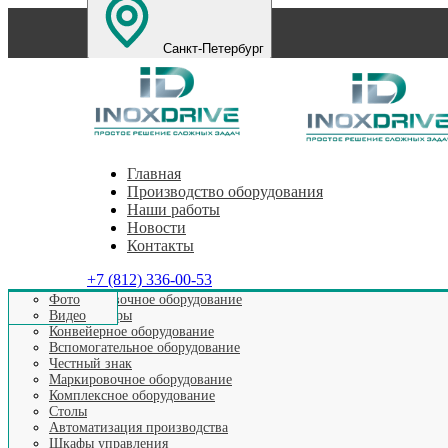
Санкт-Петербург
Екатеринбург
Нижний Новгород
Челябинск
П
Главная
Производство оборудования
Наши работы
Новости
Контакты
+7 (812) 336-00-53
Этикетировочное оборудование
Фото
Аппликаторы
Видео
Конвейерное оборудование
Вспомогательное оборудование
Честный знак
Маркировочное оборудование
Комплексное оборудование
Столы
Автоматизация производства
Шкафы управления