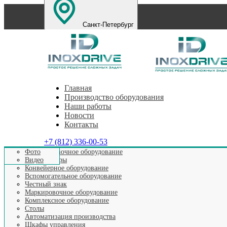
Санкт-Петербург
Екатеринбург
Нижний Новгород
Челябинск
П
Главная
Производство оборудования
Наши работы
Новости
Контакты
+7 (812) 336-00-53
Этикетировочное оборудование
Фото
Аппликаторы
Видео
Конвейерное оборудование
Вспомогательное оборудование
Честный знак
Маркировочное оборудование
Комплексное оборудование
Столы
Автоматизация производства
Шкафы управления