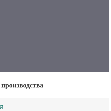
 производства
Я