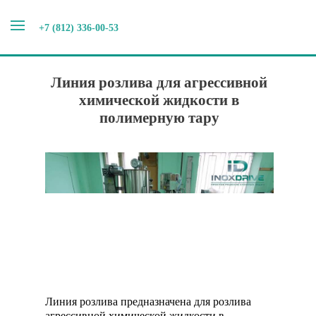
+7 (812) 336-00-53
Главная
>
Наши новости
>
Линия розлива для
агрессивной химической жидкости в полимерную тару
Линия розлива для агрессивной
химической жидкости в
полимерную тару
Линия розлива предназначена для розлива
агрессивной химической жидкости в